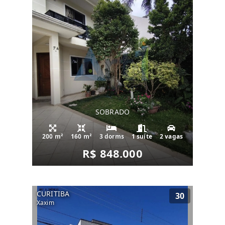
SOBRADO
200 m²
160 m²
3 dorms
1 suíte
2 vagas
R$ 848.000
CURITIBA
30
Xaxim