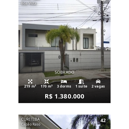
Boa Vista
SOBRADO
219 m²
170 m²
3 dorms
1 suíte
2 vagas
R$ 1.380.000
CURITIBA
42
Capão Raso