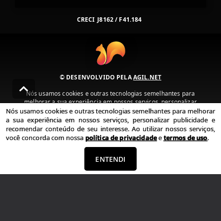
CRECI
J8162 / F41.184
© DESENVOLVIDO PELA
AGIL.NET
Nós usamos cookies e outras tecnologias semelhantes para
melhorar a sua experiência em nossos serviços, personalizar
publicidade e recomendar conteúdo de seu interesse. Ao utilizar
Nós usamos cookies e outras tecnologias semelhantes para melhorar
nossos serviços, você concorda com nossa política de privacidade e
a sua experiência em nossos serviços, personalizar publicidade e
termos de uso.
recomendar conteúdo de seu interesse. Ao utilizar nossos serviços,
você concorda com nossa
política de privacidade
e
termos de uso
.
Política de Privacidade
Termos de uso
ENTENDI