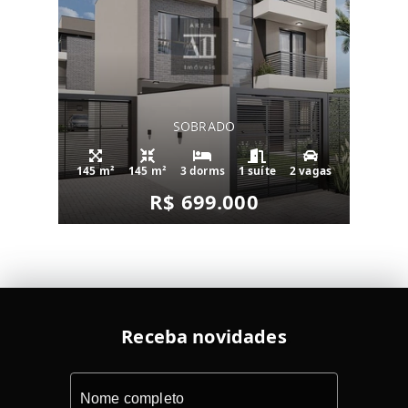
SOBRADO
145 m²
145 m²
3 dorms
1 suíte
2 vagas
R$ 699.000
Receba novidades