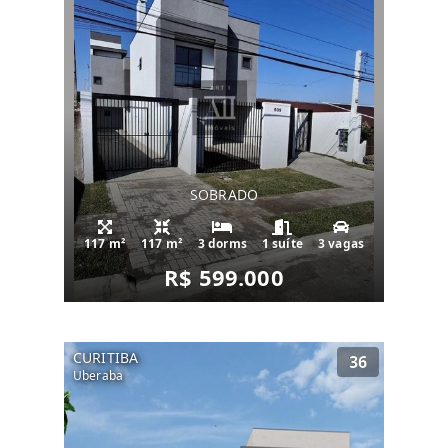
SOBRADO
117 m²
117 m²
3 dorms
1 suíte
3 vagas
R$ 599.000
CURITIBA
36
Uberaba