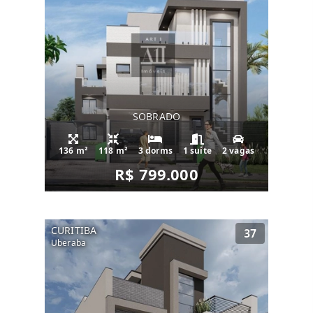
SOBRADO
136 m²
118 m²
3 dorms
1 suíte
2 vagas
R$ 799.000
CURITIBA
37
Uberaba