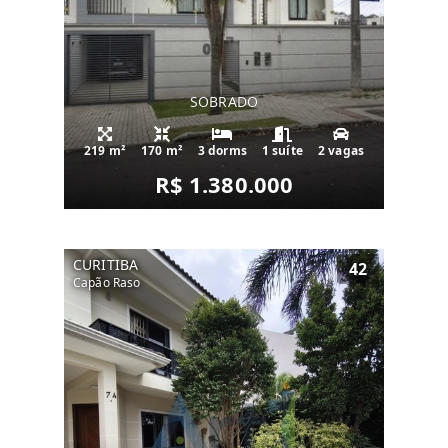
SOBRADO
219 m²
170 m²
3 dorms
1 suíte
2 vagas
R$ 1.380.000
CURITIBA
42
Capão Raso