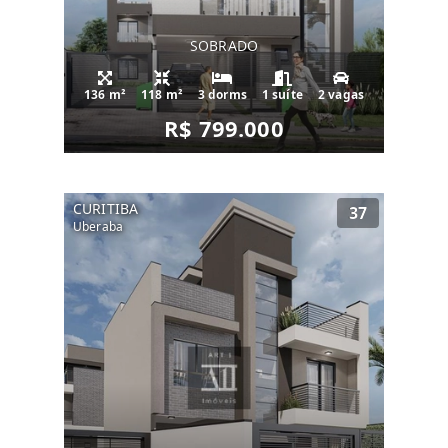
SOBRADO
136 m²
118 m²
3 dorms
1 suíte
2 vagas
R$ 799.000
CURITIBA
37
Uberaba