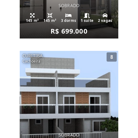
SOBRADO
145 m²
145 m²
3 dorms
1 suíte
2 vagas
R$ 699.000
CURITIBA
8
Cachoeira
SOBRADO