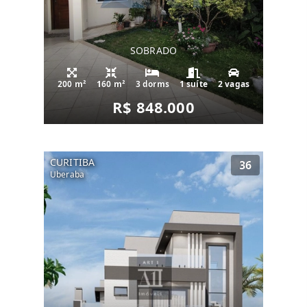
SOBRADO
200 m²
160 m²
3 dorms
1 suíte
2 vagas
R$ 848.000
CURITIBA
36
Uberaba