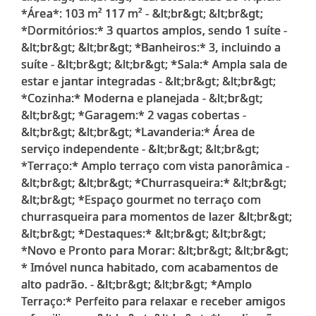
*Área*: 103 m² 117 m² - &lt;br&gt; &lt;br&gt;
*Dormitórios:* 3 quartos amplos, sendo 1 suíte -
&lt;br&gt; &lt;br&gt; *Banheiros:* 3, incluindo a
suíte - &lt;br&gt; &lt;br&gt; *Sala:* Ampla sala de
estar e jantar integradas - &lt;br&gt; &lt;br&gt;
*Cozinha:* Moderna e planejada - &lt;br&gt;
&lt;br&gt; *Garagem:* 2 vagas cobertas -
&lt;br&gt; &lt;br&gt; *Lavanderia:* Área de
serviço independente - &lt;br&gt; &lt;br&gt;
*Terraço:* Amplo terraço com vista panorâmica -
&lt;br&gt; &lt;br&gt; *Churrasqueira:* &lt;br&gt;
&lt;br&gt; *Espaço gourmet no terraço com
churrasqueira para momentos de lazer &lt;br&gt;
&lt;br&gt; *Destaques:* &lt;br&gt; &lt;br&gt;
*Novo e Pronto para Morar: &lt;br&gt; &lt;br&gt;
* Imóvel nunca habitado, com acabamentos de
alto padrão. - &lt;br&gt; &lt;br&gt; *Amplo
Terraço:* Perfeito para relaxar e receber amigos