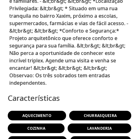
e familiares. - &lt;br&gt; &lt;br&gt; *Localização
Privilegiada: &lt;br&gt; * Situado em uma rua
tranquila no bairro Xaxim, próximo a escolas,
supermercados, farmácias e vias de fácil acesso. -
&lt;br&gt; &lt;br&gt; *Conforto e Segurança:*
Projeto arquitetônico que oferece conforto e
segurança para sua família. &lt;br&gt; &lt;br&gt;
Não perca a oportunidade de conhecer este
incrível triplex. Agende uma visita e venha se
encantar! &lt;br&gt; &lt;br&gt; &lt;br&gt;
Observao: Os três sobrados tem entradas
Características
AQUECIMENTO
CHURRASQUEIRA
COZINHA
LAVANDERIA