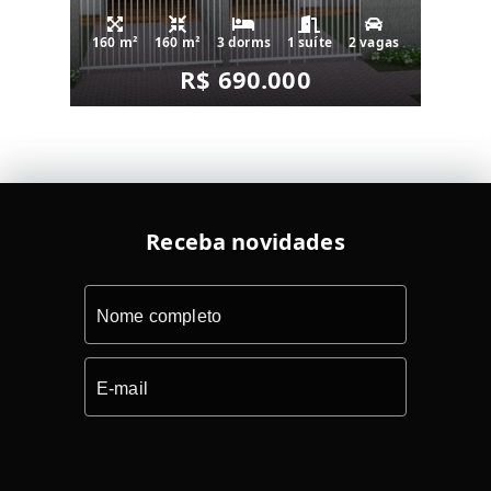
160 m²
160 m²
3 dorms
1 suíte
2 vagas
R$ 690.000
Receba novidades