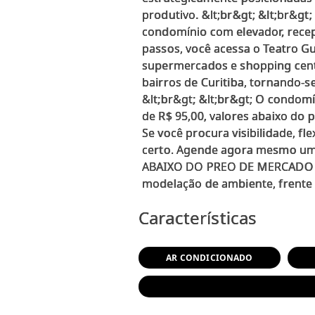
produtivo. &lt;br&gt; &lt;br&gt;
condomínio com elevador, recepç
passos, você acessa o Teatro Gu
supermercados e shopping cente
bairros de Curitiba, tornando-
&lt;br&gt; &lt;br&gt; O condom
de R$ 95,00, valores abaixo do 
Se você procura visibilidade, fl
certo. Agende agora mesmo uma 
ABAIXO DO PREO DE MERCADO &lt;
Características
AR CONDICIONADO