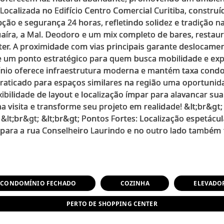
 Localizada no Edifício Centro Comercial Curitiba, construí
ão e segurança 24 horas, refletindo solidez e tradição n
aíra, a Mal. Deodoro e um mix completo de bares, restaura
r. A proximidade com vias principais garante deslocamen
se um ponto estratégico para quem busca mobilidade e exp
ínio oferece infraestrutura moderna e mantém taxa cond
praticado para espaços similares na região uma oportunid
exibilidade de layout e localização ímpar para alavancar s
visita e transforme seu projeto em realidade! &lt;br&gt
br&gt; &lt;br&gt; Pontos Fortes: Localização espetácula
CONDOMÍNIO FECHADO
COZINHA
ELEVADO
PERTO DE SHOPPING CENTER