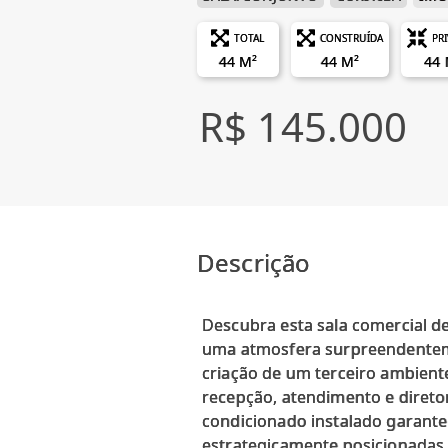
TOTAL
CONSTRUÍDA
PR
44 M²
44 M²
44 
R$ 145.000
Descrição
Descubra esta sala comercial de
uma atmosfera surpreendentemen
criação de um terceiro ambient
recepção, atendimento e direto
condicionado instalado garante 
estrategicamente posicionadas