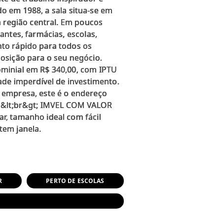
do em 1988, a sala situa-se em
a região central. Em poucos
ntes, farmácias, escolas,
to rápido para todos os
osição para o seu negócio.
ominial em R$ 340,00, com IPTU
ade imperdível de investimento.
ua empresa, este é o endereço
; &lt;br&gt; IMVEL COM VALOR
r, tamanho ideal com fácil
R
PERTO DE ESCOLAS