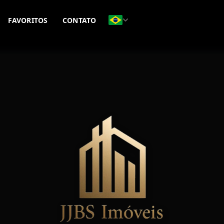
FAVORITOS
CONTATO
(41) 99181-3815
(41) 98408-5616