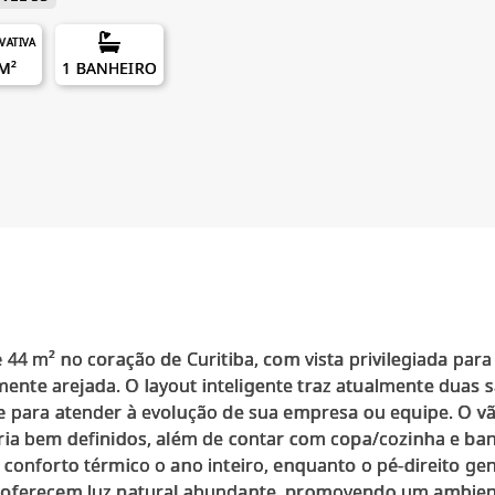
IVATIVA
M²
1 BANHEIRO
 44 m² no coração de Curitiba, com vista privilegiada par
te arejada. O layout inteligente traz atualmente duas sa
e para atender à evolução de sua empresa ou equipe. O vão
ria bem definidos, além de contar com copa/cozinha e banh
conforto térmico o ano inteiro, enquanto o pé-direito gen
 oferecem luz natural abundante, promovendo um ambient