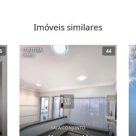
Imóveis similares
CURITIBA
C
6
44
Centro
Ce
SALA/CONJUNTO