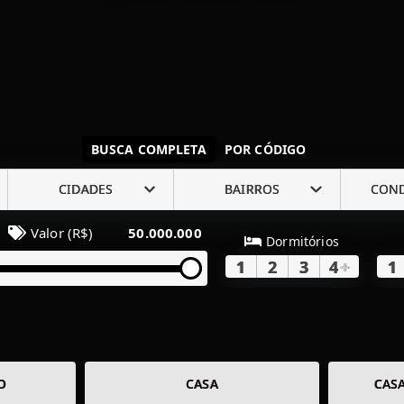
BUSCA COMPLETA
POR CÓDIGO
CIDADES
BAIRROS
CON
Valor (R$)
50.000.000
Dormitórios
1
2
3
4
+
1
O
CASA
CAS