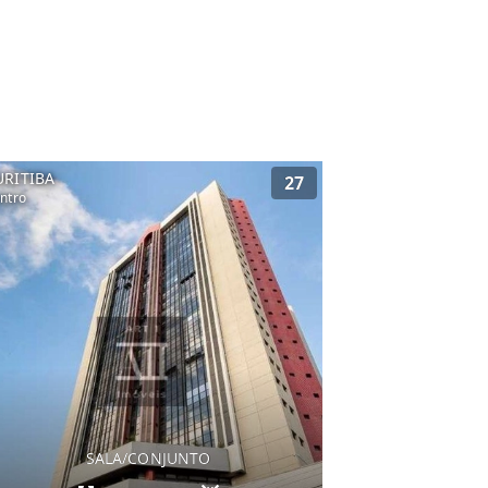
URITIBA
27
ntro
SALA/CONJUNTO