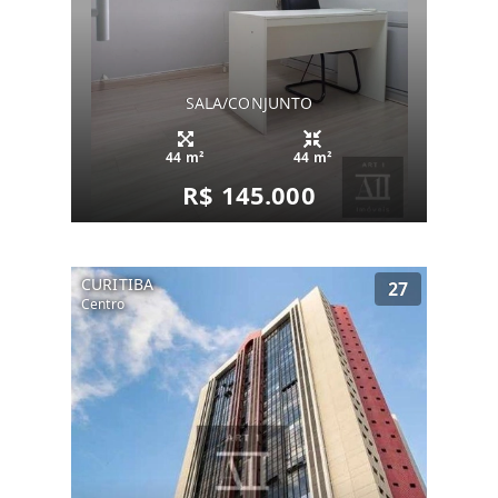
SALA/CONJUNTO
44 m²
44 m²
R$ 145.000
CURITIBA
27
Centro