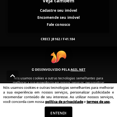
Veja também
Cadastre seu imóvel
Encomende seu imóvel
Fale conosco
CRECI
J8162 / F41.184
© DESENVOLVIDO PELA
AGIL.NET
Nós usamos cookies e outras tecnologias semelhantes para
melhorar a sua experiência em nossos serviços, personalizar
publicidade e recomendar conteúdo de seu interesse. Ao utilizar
Nós usamos cookies e outras tecnologias semelhantes para melhorar
nossos serviços, você concorda com nossa política de privacidade e
a sua experiência em nossos serviços, personalizar publicidade e
termos de uso.
recomendar conteúdo de seu interesse. Ao utilizar nossos serviços,
você concorda com nossa
política de privacidade
e
termos de uso
.
Política de Privacidade
Termos de uso
ENTENDI