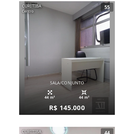
CURITIBA
55
Centro
SALA/CONJUNTO
44 m²
44 m²
R$ 145.000
CURITIBA
44