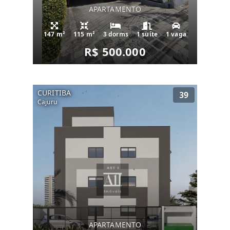
APARTAMENTO
147 m²
115 m²
3 dorms
1 suíte
1 vaga
R$ 500.000
CURITIBA
39
Cajuru
APARTAMENTO