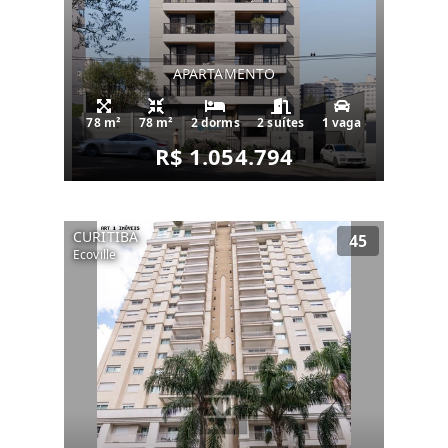
APARTAMENTO
78 m²
78 m²
2 dorms
2 suítes
1 vaga
R$ 1.054.794
CURITIBA
45
Ecoville