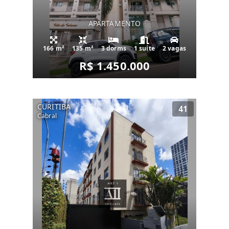
APARTAMENTO
166 m²
135 m²
3 dorms
1 suíte
2 vagas
R$ 1.450.000
CURITIBA
41
Cabral