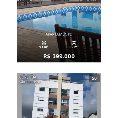
APARTAMENTO
93 m²
65 m²
R$ 399.000
CURITIBA
50
São Francisco