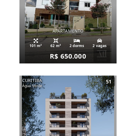
APARTAMENTO
101 m²
62 m²
2 dorms
2 vagas
R$ 650.000
CURITIBA
51
Água Verde