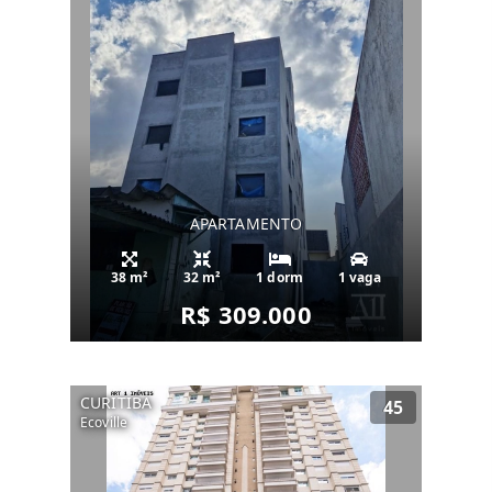
APARTAMENTO
38 m²
32 m²
1 dorm
1 vaga
R$ 309.000
CURITIBA
45
Ecoville