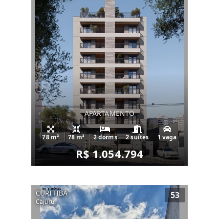
APARTAMENTO
78 m²
78 m²
2 dorms
2 suítes
1 vaga
R$ 1.054.794
CURITIBA
53
Cajuru