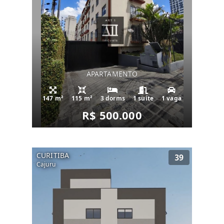
APARTAMENTO
147 m²
115 m²
3 dorms
1 suíte
1 vaga
R$ 500.000
CURITIBA
39
Cajuru