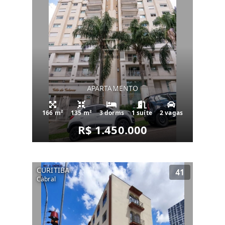
APARTAMENTO
166 m²
135 m²
3 dorms
1 suíte
2 vagas
R$ 1.450.000
CURITIBA
41
Cabral