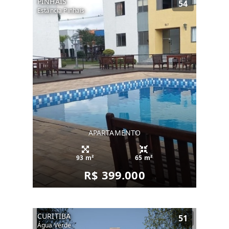
PINHAIS
54
Estância Pinhais
APARTAMENTO
93 m²
65 m²
R$ 399.000
CURITIBA
51
Água Verde