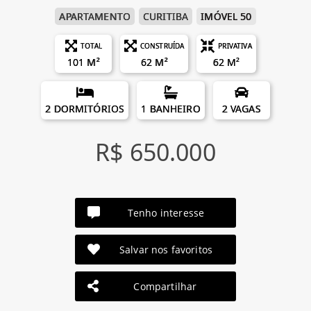
APARTAMENTO
CURITIBA
IMÓVEL 50
TOTAL
CONSTRUÍDA
PRIVATIVA
101 M²
62 M²
62 M²
2 DORMITÓRIOS
1 BANHEIRO
2 VAGAS
R$ 650.000
Tenho interesse
Salvar nos favoritos
Compartilhar