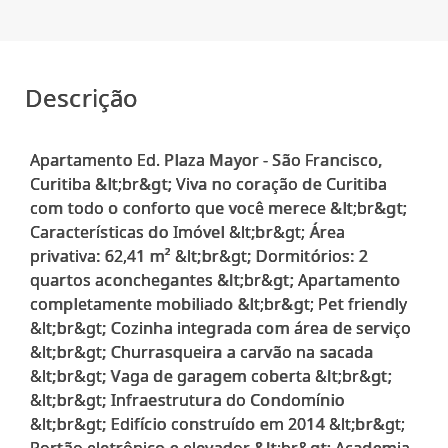
Descrição
Apartamento Ed. Plaza Mayor - São Francisco,
Curitiba &lt;br&gt; Viva no coração de Curitiba
com todo o conforto que você merece &lt;br&gt;
Características do Imóvel &lt;br&gt; Área
privativa: 62,41 m² &lt;br&gt; Dormitórios: 2
quartos aconchegantes &lt;br&gt; Apartamento
completamente mobiliado &lt;br&gt; Pet friendly
&lt;br&gt; Cozinha integrada com área de serviço
&lt;br&gt; Churrasqueira a carvão na sacada
&lt;br&gt; Vaga de garagem coberta &lt;br&gt;
&lt;br&gt; Infraestrutura do Condomínio
&lt;br&gt; Edifício construído em 2014 &lt;br&gt;
Portão eletrônico e elevador &lt;br&gt; Academia