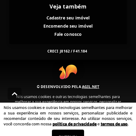
Veja também
Cadastre seu imóvel
Encomende seu imóvel
Fale conosco
CRECI
J8162 / F41.184
© DESENVOLVIDO PELA
AGIL.NET
Nós usamos cookies e outras tecnologias semelhantes para
melhorar a sua experiência em nossos serviços, personalizar
publicidade e recomendar conteúdo de seu interesse. Ao utilizar
Nós usamos cookies e outras tecnologias semelhantes para melhorar
nossos serviços, você concorda com nossa política de privacidade e
a sua experiência em nossos serviços, personalizar publicidade e
termos de uso.
recomendar conteúdo de seu interesse. Ao utilizar nossos serviços,
você concorda com nossa
política de privacidade
e
termos de uso
.
Política de Privacidade
Termos de uso