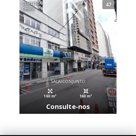
CURITIBA
47
Centro
SALA/CONJUNTO
160 m²
160 m²
Consulte-nos