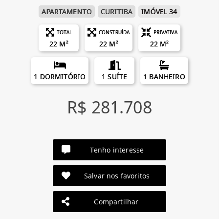
APARTAMENTO
CURITIBA
IMÓVEL 34
TOTAL
CONSTRUÍDA
PRIVATIVA
22 M²
22 M²
22 M²
1 DORMITÓRIO
1 SUÍTE
1 BANHEIRO
R$ 281.708
Tenho interesse
Salvar nos favoritos
Compartilhar