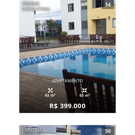
PINHAIS
54
Estância Pinhais
APARTAMENTO
93 m²
65 m²
R$ 399.000
CURITIBA
50