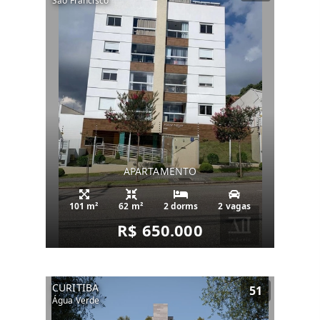
São Francisco
APARTAMENTO
101 m²
62 m²
2 dorms
2 vagas
R$ 650.000
CURITIBA
51
Água Verde