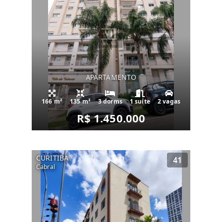
APARTAMENTO
166 m²
135 m²
3 dorms
1 suíte
2 vagas
R$ 1.450.000
CURITIBA
41
Cabral