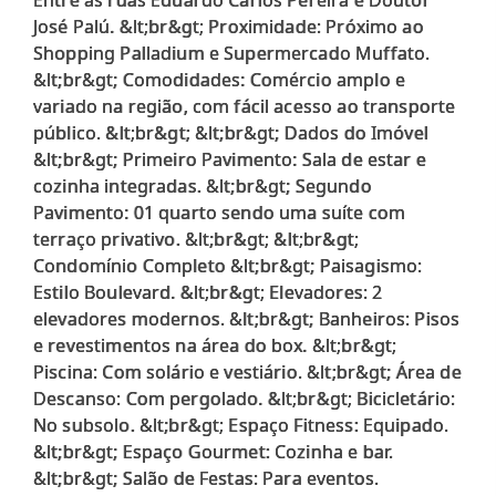
José Palú. &lt;br&gt; Proximidade: Próximo ao
Shopping Palladium e Supermercado Muffato.
&lt;br&gt; Comodidades: Comércio amplo e
variado na região, com fácil acesso ao transporte
público. &lt;br&gt; &lt;br&gt; Dados do Imóvel
&lt;br&gt; Primeiro Pavimento: Sala de estar e
cozinha integradas. &lt;br&gt; Segundo
Pavimento: 01 quarto sendo uma suíte com
terraço privativo. &lt;br&gt; &lt;br&gt;
Condomínio Completo &lt;br&gt; Paisagismo:
Estilo Boulevard. &lt;br&gt; Elevadores: 2
elevadores modernos. &lt;br&gt; Banheiros: Pisos
e revestimentos na área do box. &lt;br&gt;
Piscina: Com solário e vestiário. &lt;br&gt; Área de
Descanso: Com pergolado. &lt;br&gt; Bicicletário:
No subsolo. &lt;br&gt; Espaço Fitness: Equipado.
&lt;br&gt; Espaço Gourmet: Cozinha e bar.
&lt;br&gt; Salão de Festas: Para eventos.