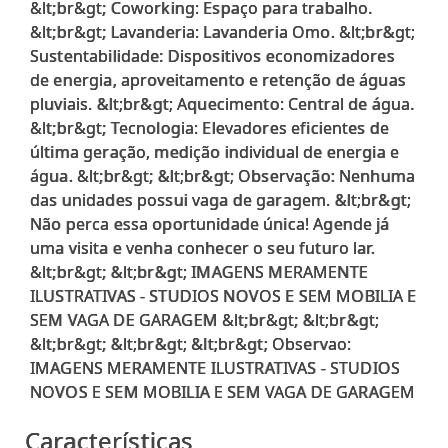
&lt;br&gt; Coworking: Espaço para trabalho.
&lt;br&gt; Lavanderia: Lavanderia Omo. &lt;br&gt;
Sustentabilidade: Dispositivos economizadores
de energia, aproveitamento e retenção de águas
pluviais. &lt;br&gt; Aquecimento: Central de água.
&lt;br&gt; Tecnologia: Elevadores eficientes de
última geração, medição individual de energia e
água. &lt;br&gt; &lt;br&gt; Observação: Nenhuma
das unidades possui vaga de garagem. &lt;br&gt;
Não perca essa oportunidade única! Agende já
uma visita e venha conhecer o seu futuro lar.
&lt;br&gt; &lt;br&gt; IMAGENS MERAMENTE
ILUSTRATIVAS - STUDIOS NOVOS E SEM MOBILIA E
SEM VAGA DE GARAGEM &lt;br&gt; &lt;br&gt;
&lt;br&gt; &lt;br&gt; &lt;br&gt; Observao:
IMAGENS MERAMENTE ILUSTRATIVAS - STUDIOS
Características