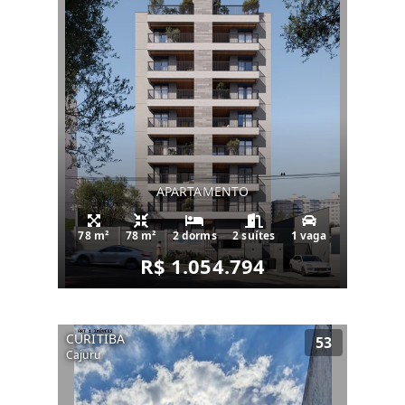
APARTAMENTO
78 m²
78 m²
2 dorms
2 suítes
1 vaga
R$ 1.054.794
CURITIBA
53
Cajuru