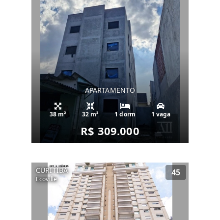
APARTAMENTO
38 m²
32 m²
1 dorm
1 vaga
R$ 309.000
CURITIBA
45
Ecoville