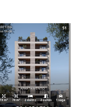
URITIBA
51
ua Verde
APARTAMENTO
78 m²
78 m²
2 dorms
2 suítes
1 vaga