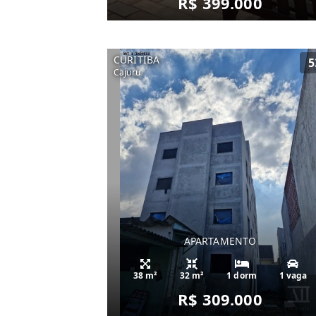
R$ 399.000
CURITIBA
5
Cajuru
APARTAMENTO
38 m²
32 m²
1 dorm
1 vaga
R$ 309.000