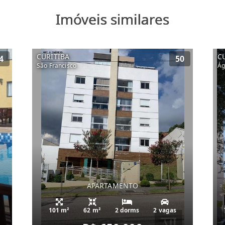
Imóveis similares
CURITIBA
C
4
50
São Francisco
Ág
APARTAMENTO
101 m²
62 m²
2 dorms
2 vagas