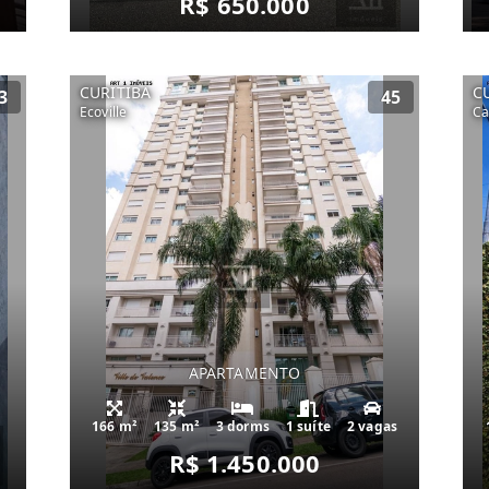
R$ 650.000
CURITIBA
C
3
45
Ecoville
Ca
APARTAMENTO
166 m²
135 m²
3 dorms
1 suíte
2 vagas
R$ 1.450.000