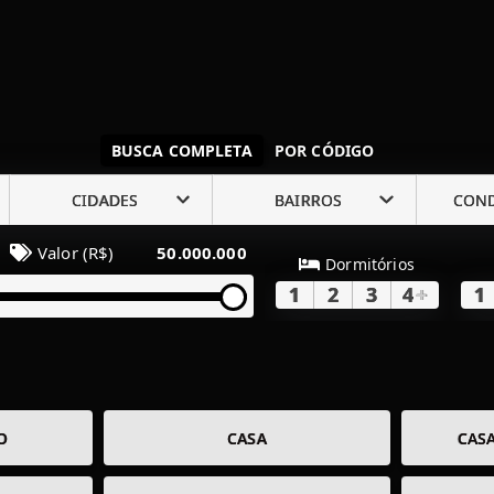
BUSCA COMPLETA
POR CÓDIGO
CIDADES
BAIRROS
CON
Valor (R$)
50.000.000
Dormitórios
1
2
3
4
+
1
O
CASA
CAS