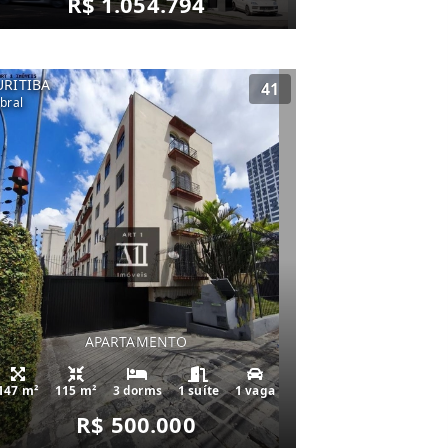
R$ 1.054.794
URITIBA
41
bral
APARTAMENTO
147 m²
115 m²
3 dorms
1 suíte
1 vaga
R$ 500.000