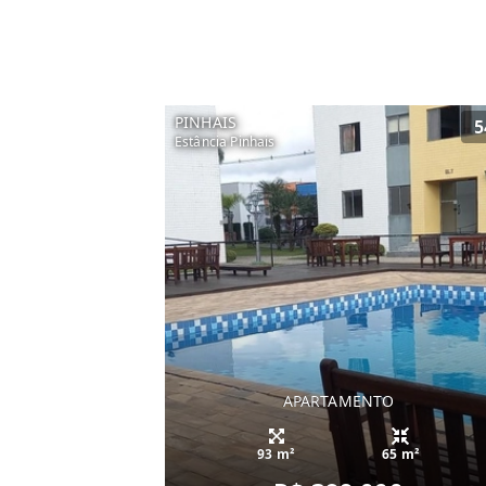
PINHAIS
5
Estância Pinhais
APARTAMENTO
93 m²
65 m²