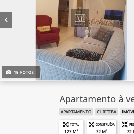
19 FOTOS
Apartamento à ve
APARTAMENTO
CURITIBA
IMÓVE
TOTAL
CONSTRUÍDA
PR
127 M²
72 M²
72 