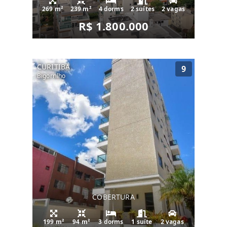
269 m²
239 m²
4 dorms
2 suítes
2 vagas
R$ 1.800.000
CURITIBA
9
Bigorrilho
COBERTURA
199 m²
94 m²
3 dorms
1 suíte
2 vagas