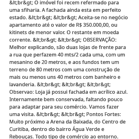
&lt;br&gt; O imóvel foi recem refermado para
uma sfiharia. A fachada ainda esta em perfeito
estado. &lt;br&gt; &lt;br&gt; Aceita-se no negócio
apartamento até o valor de R$ 350.000,00, ou
kitinets de menor valor. O restante em moeda
corrente. &lt;br&gt; &lt;br&gt; OBSERVAÇÃO:
Melhor explicando, são duas lojas de frente para
a rua que perfazem 40 mts/2 cada uma, com um
mesanino de 20 metros, e aos fundos tem um
terreno de 80 metros com uma construção de
mais ou menos uns 40 metros com banheiro e
lavanderia. &lt;br&gt; &lt;br&gt; &lt;br&gt;
Observao: Loja já possui fachada em acrílico azul.
Internamente bem conservada, faltando pouco
para adaptar para seu comércio. Vamos fazer
uma visita. &lt;br&gt; &lt;br&gt; Pontos Fortes:
Muito próximo a Arena da Baixada, do Centro de
Curitiba, dentro do bairro Água Verde e